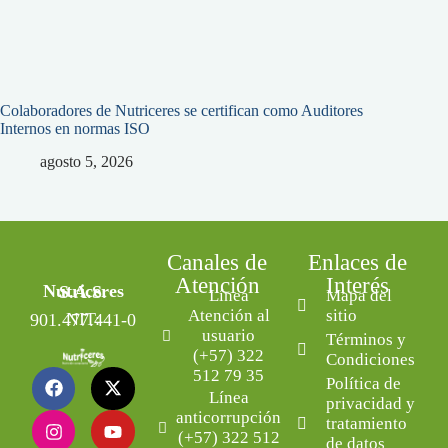
Colaboradores de Nutriceres se certifican como Auditores
Internos en normas ISO
agosto 5, 2026
Canales de
Enlaces de
Atención
Interés
Nutriceres S.A.S.
Línea
Mapa del
Atención al
sitio
NIT: 901.477.441-0
usuario
Términos y
(+57) 322
Condiciones
512 79 35
Política de
Línea
privacidad y
anticorrupción
tratamiento
(+57) 322 512
de datos