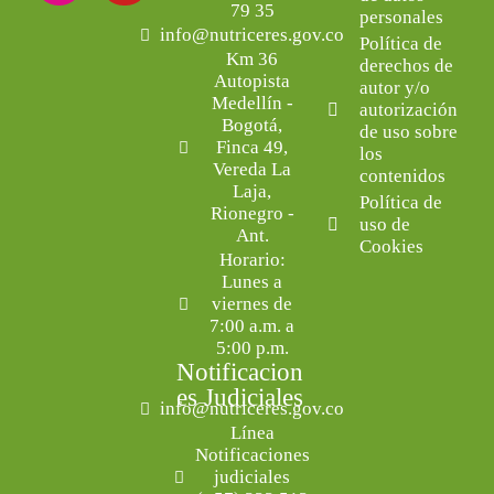
79 35
personales
info@nutriceres.gov.co
Política de
Km 36
derechos de
Autopista
autor y/o
Medellín -
autorización
Bogotá,
de uso sobre
Finca 49,
los
Vereda La
contenidos
Laja,
Política de
Rionegro -
uso de
Ant.
Cookies
Horario:
Lunes a
viernes de
7:00 a.m. a
5:00 p.m.
Notificacion
es Judiciales
info@nutriceres.gov.co
Línea
Notificaciones
judiciales