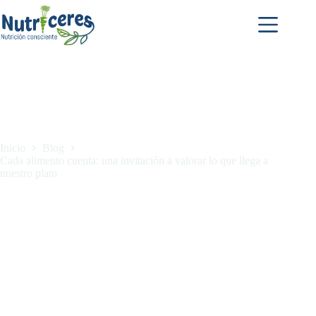
Inicio
Blog
Cada alimento cuenta: una invitación a valorar lo que llega a
nuestro plato
Cada alimento cuenta: una invitación a valorar lo que llega a
nuestro plato
julio 1, 2026
Blog