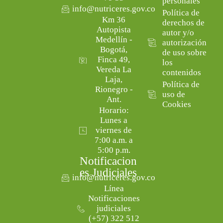
personales
info@nutriceres.gov.co
Política de
Km 36
derechos de
Autopista
autor y/o
Medellín -
autorización
Bogotá,
de uso sobre
Finca 49,
los
Vereda La
contenidos
Laja,
Política de
Rionegro -
uso de
Ant.
Cookies
Horario:
Lunes a
viernes de
7:00 a.m. a
5:00 p.m.
Notificacion
es Judiciales
info@nutriceres.gov.co
Línea
Notificaciones
judiciales
(+57) 322 512