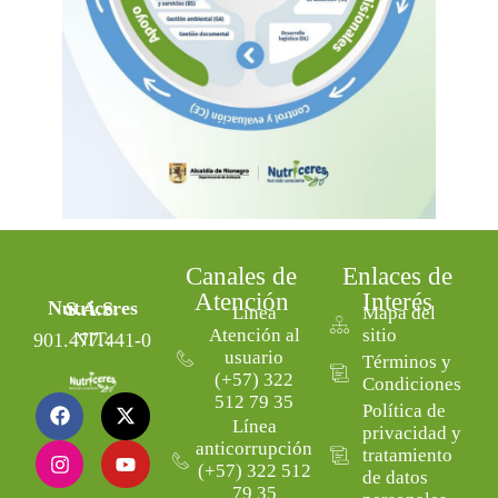
Canales de
Enlaces de
Atención
Interés
Nutriceres S.A.S.
Línea
Mapa del
Atención al
sitio
NIT: 901.477.441-0
usuario
Términos y
(+57) 322
Condiciones
512 79 35
Política de
Línea
privacidad y
anticorrupción
tratamiento
(+57) 322 512
de datos
79 35