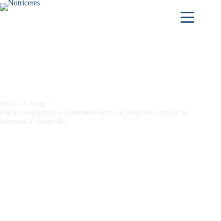
Inicio
Blog
Cada complemento alimentario tiene un propósito: apoyar tu
bienestar y desarrollo
Cada complemento alimentario tiene un propósito: apoyar tu
bienestar y desarrollo
junio 18, 2026
Blog