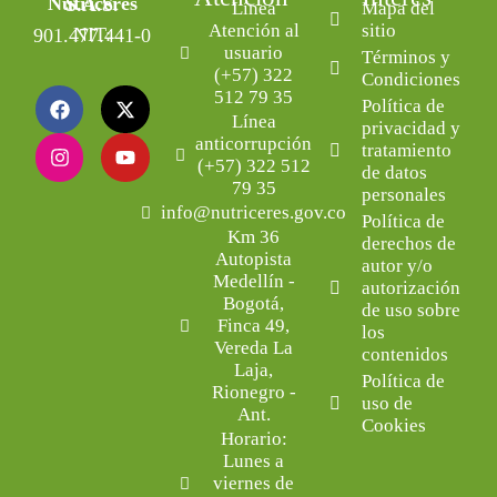
Nutriceres S.A.S.
Línea
Mapa del
Atención al
sitio
NIT: 901.477.441-0
usuario
Términos y
(+57) 322
Condiciones
512 79 35
Política de
Línea
privacidad y
anticorrupción
tratamiento
(+57) 322 512
de datos
79 35
personales
info@nutriceres.gov.co
Política de
Km 36
derechos de
Autopista
autor y/o
Medellín -
autorización
Bogotá,
de uso sobre
Finca 49,
los
Vereda La
contenidos
Laja,
Política de
Rionegro -
uso de
Ant.
Cookies
Horario:
Lunes a
viernes de