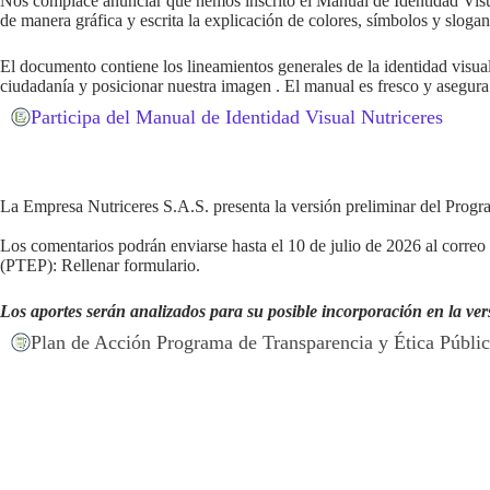
Nos complace anunciar que hemos inscrito el Manual de Identidad Visual
de manera gráfica y escrita la explicación de colores, símbolos y slog
El documento contiene los lineamientos generales de la identidad visua
ciudadanía y posicionar nuestra imagen . El manual es fresco y asegura
Participa del Manual de Identidad Visual Nutriceres
La Empresa Nutriceres S.A.S. presenta la versión preliminar del Progra
Los comentarios podrán enviarse hasta el 10 de julio de 2026 al correo
(PTEP): Rellenar formulario.
Los aportes serán analizados para su posible incorporación en la ver
Plan de Acción Programa de Transparencia y Ética Públi