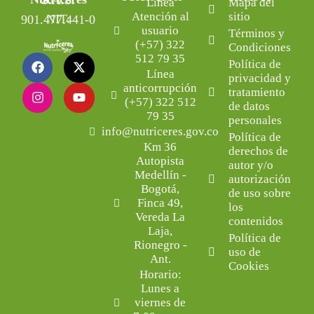
Nutriceres S.A.S.
Línea
Mapa del
Atención al
sitio
NIT: 901.477.441-0
usuario
Términos y
(+57) 322
Condiciones
512 79 35
Política de
Línea
privacidad y
anticorrupción
tratamiento
(+57) 322 512
de datos
79 35
personales
info@nutriceres.gov.co
Política de
Km 36
derechos de
Autopista
autor y/o
Medellín -
autorización
Bogotá,
de uso sobre
Finca 49,
los
Vereda La
contenidos
Laja,
Política de
Rionegro -
uso de
Ant.
Cookies
Horario:
Lunes a
viernes de