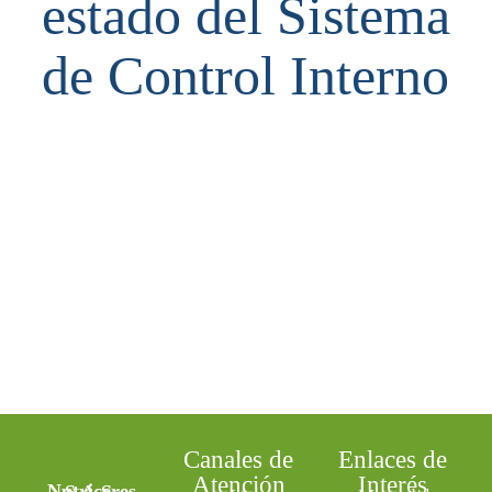
estado del Sistema
de Control Interno​
Canales de
Enlaces de
Atención
Interés