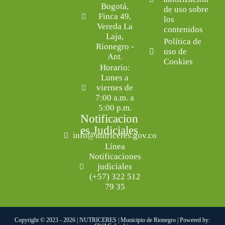
Bogotá,
de uso sobre
Finca 49,
los
Vereda La
contenidos
Laja,
Política de
Rionegro -
uso de
Ant.
Cookies
Horario:
Lunes a
viernes de
7:00 a.m. a
5:00 p.m.
Notificacion
es Judiciales
info@nutriceres.gov.co
Línea
Notificaciones
judiciales
(+57) 322 512
79 35
Copyright © 2023 - 2026 | NUTRICERES | Municipio de Rionegro | Powered by: