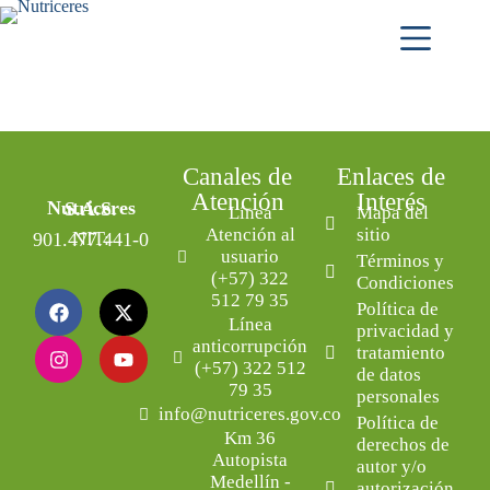
Canales de
Enlaces de
Atención
Interés
Nutriceres S.A.S.
Línea
Mapa del
Atención al
sitio
NIT: 901.477.441-0
usuario
Términos y
(+57) 322
Condiciones
512 79 35
Política de
Línea
privacidad y
anticorrupción
tratamiento
(+57) 322 512
de datos
79 35
personales
info@nutriceres.gov.co
Política de
Km 36
derechos de
Autopista
autor y/o
Medellín -
autorización