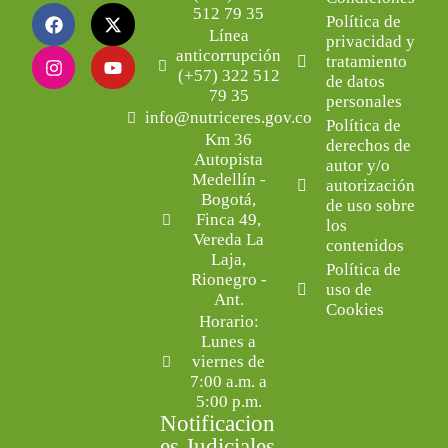
512 79 35
Política de
Línea
privacidad y
anticorrupción
tratamiento
(+57) 322 512
de datos
79 35
personales
info@nutriceres.gov.co
Política de
Km 36
derechos de
Autopista
autor y/o
Medellín -
autorización
Bogotá,
de uso sobre
Finca 49,
los
Vereda La
contenidos
Laja,
Política de
Rionegro -
uso de
Ant.
Cookies
Horario:
Lunes a
viernes de
7:00 a.m. a
5:00 p.m.
Notificacion
es Judiciales