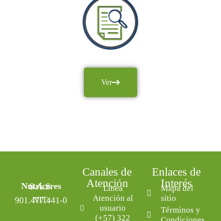
Ver
Canales de
Enlaces de
Atención
Interés
Nutriceres S.A.S.
Línea
Mapa del
Atención al
sitio
NIT: 901.477.441-0
usuario
Términos y
(+57) 322
Condiciones