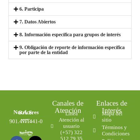
6. Participa
7. Datos Abiertos
8. Información específica para grupos de interés
9. Obligación de reporte de información específica
por parte de la entidad
Canales de
Enlaces de
Atención
Interés
Nutriceres S.A.S.
Línea
Mapa del
Atención al
sitio
NIT: 901.477.441-0
usuario
Términos y
(+57) 322
Condiciones
512 79 35