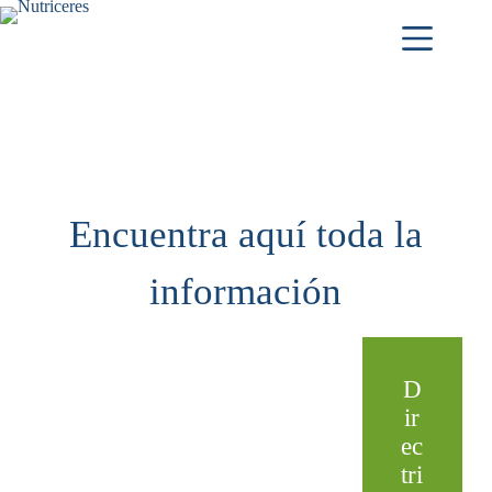
Encuentra aquí toda la
información
D
ir
ec
tri