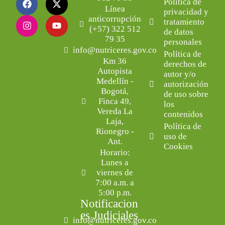
Política de
Línea
privacidad y
anticorrupción
tratamiento
(+57) 322 512
de datos
79 35
personales
info@nutriceres.gov.co
Política de
Km 36
derechos de
Autopista
autor y/o
Medellín -
autorización
Bogotá,
de uso sobre
Finca 49,
los
Vereda La
contenidos
Laja,
Política de
Rionegro -
uso de
Ant.
Cookies
Horario:
Lunes a
viernes de
7:00 a.m. a
5:00 p.m.
Notificacion
es Judiciales
info@nutriceres.gov.co