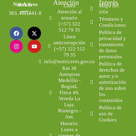
Atención
Interés
Nutriceres S.A.S.
Línea
Mapa del
Atención al
sitio
NIT: 901.477.441-0
usuario
Términos y
(+57) 322
Condiciones
512 79 35
Política de
Línea
privacidad y
anticorrupción
tratamiento
(+57) 322 512
de datos
79 35
personales
info@nutriceres.gov.co
Política de
Km 36
derechos de
Autopista
autor y/o
Medellín -
autorización
Bogotá,
de uso sobre
Finca 49,
los
Vereda La
contenidos
Laja,
Política de
Rionegro -
uso de
Ant.
Cookies
Horario:
Lunes a
viernes de