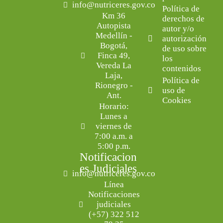
info@nutriceres.gov.co
Política de
Km 36
derechos de
Autopista
autor y/o
Medellín -
autorización
Bogotá,
de uso sobre
Finca 49,
los
Vereda La
contenidos
Laja,
Política de
Rionegro -
uso de
Ant.
Cookies
Horario:
Lunes a
viernes de
7:00 a.m. a
5:00 p.m.
Notificacion
es Judiciales
info@nutriceres.gov.co
Línea
Notificaciones
judiciales
(+57) 322 512