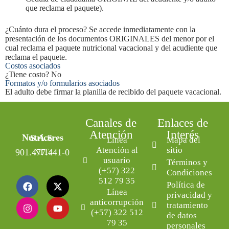
que reclama el paquete).
¿Cuánto dura el proceso? Se accede inmediatamente con la
presentación de los documentos ORIGINALES del menor por el
cual reclama el paquete nutricional vacacional y del acudiente que
reclama el paquete.
Costos asociados
¿Tiene costo? No
Formatos y/o formularios asociados
El adulto debe firmar la planilla de recibido del paquete vacacional
.
Canales de
Enlaces de
Atención
Interés
Nutriceres S.A.S.
Línea
Mapa del
Atención al
sitio
NIT: 901.477.441-0
usuario
Términos y
(+57) 322
Condiciones
512 79 35
Política de
Línea
privacidad y
anticorrupción
tratamiento
(+57) 322 512
de datos
79 35
personales