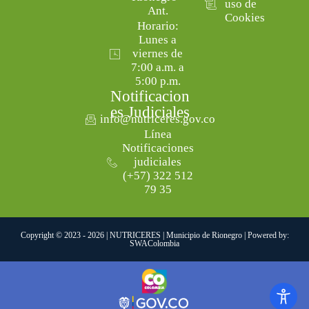
uso de
Ant.
Cookies
Horario:
Lunes a
viernes de
7:00 a.m. a
5:00 p.m.
Notificacion
es Judiciales
info@nutriceres.gov.co
Línea
Notificaciones
judiciales
(+57) 322 512
79 35
Copyright © 2023 - 2026 | NUTRICERES | Municipio de Rionegro | Powered by:
SWAColombia