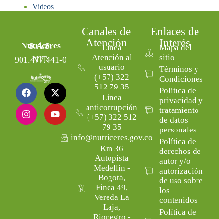
Videos
Canales de
Enlaces de
Atención
Interés
Nutriceres S.A.S.
Línea
Mapa del
Atención al
sitio
NIT: 901.477.441-0
usuario
Términos y
(+57) 322
Condiciones
512 79 35
Política de
Línea
privacidad y
anticorrupción
tratamiento
(+57) 322 512
de datos
79 35
personales
info@nutriceres.gov.co
Política de
Km 36
derechos de
Autopista
autor y/o
Medellín -
autorización
Bogotá,
de uso sobre
Finca 49,
los
Vereda La
contenidos
Laja,
Política de
Rionegro -