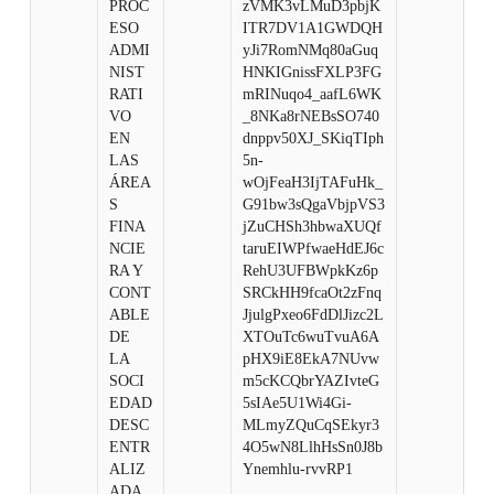
PROC
zVMK3vLMuD3pbjK
ESO
ITR7DV1A1GWDQH
ADMI
yJi7RomNMq80aGuq
NIST
HNKIGnissFXLP3FG
RATI
mRINuqo4_aafL6WK
VO
_8NKa8rNEBsSO740
EN
dnppv50XJ_SKiqTIph
LAS
5n-
ÁREA
wOjFeaH3IjTAFuHk_
S
G91bw3sQgaVbjpVS3
FINA
jZuCHSh3hbwaXUQf
NCIE
taruEIWPfwaeHdEJ6c
RA Y
RehU3UFBWpkKz6p
CONT
SRCkHH9fcaOt2zFnq
ABLE
JjulgPxeo6FdDlJizc2L
DE
XTOuTc6wuTvuA6A
LA
pHX9iE8EkA7NUvw
SOCI
m5cKCQbrYAZIvteG
EDAD
5sIAe5U1Wi4Gi-
DESC
MLmyZQuCqSEkyr3
ENTR
4O5wN8LlhHsSn0J8b
ALIZ
Ynemhlu-rvvRP1
ADA