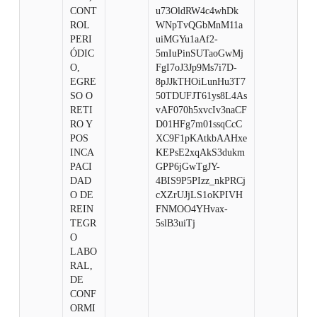
CONT
u73OldRW4c4whDk
ROL
WNpTvQGbMnM11a
PERI
uiMGYu1aAf2-
ÓDIC
5mIuPinSUTaoGwMj
O,
FgI7oJ3Jp9Ms7i7D-
EGRE
8pJJkTHOiLunHu3T7
SO O
50TDUFJT61ys8L4As
RETI
vAF070h5xvcIv3naCF
RO Y
D01HFg7m01ssqCcC
POS
XC9F1pKAtkbAAHxe
INCA
KEPsE2xqAkS3dukm
PACI
GPP6jGwTgJY-
DAD
4BIS9P5PIzz_nkPRCj
O DE
cXZrUJjLS1oKPIVH
REIN
FNMOO4YHvax-
TEGR
5slB3uiTj
O
LABO
RAL,
DE
CONF
ORMI