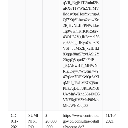
qVR_RgjF1T2tohd2B
uRXuTfVWh27fFMV
lMdsy9psHosYxurupA
QJ7Xtj6Lbw42vawXr
2RjHvNLIiFPNWLke
1q8WwhlKfKRRSbr-
43OU62VgJK3cmcl56
cp659hgnJKyoOzpzJS
VSf_buM52Ejx2ILfkl
83qqef8m57zyfASi2Y
20gqQ8-qadZhFdP-
_JQAEwBT_MHWN
RIjJDeyv7WQfm7wY
47qJqn7DFbWQr3aXl
qMPf_TwLVEO7j5m
PEk7qDUF8RL9aYc8
UwMnWXnd68z4M05
VNF6gflV3MnP0Nzb
MlGWEZJqt00
CD-
SUMI
$
https://www.contratos.
11/10/
011-
NIST
20,000
gov.co/consultas/detall
2021
2021
RO
,000
eProceso.do?