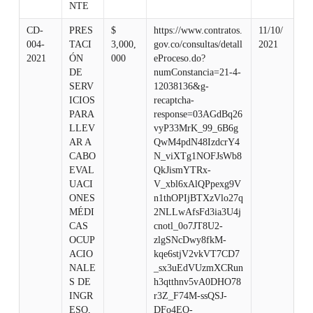
NTE
CD-
PRES
$
https://www.contratos.
11/10/
004-
TACI
3,000,
gov.co/consultas/detall
2021
2021
ÓN
000
eProceso.do?
DE
numConstancia=21-4-
SERV
12038136&g-
ICIOS
recaptcha-
PARA
response=03AGdBq26
LLEV
vyP33MrK_99_6B6g
AR A
QwM4pdN48IzdcrY4
CABO
N_viXTg1NOFJsWb8
EVAL
QkJismYTRx-
UACI
V_xbl6xAlQPpexg9V
ONES
n1thOPIjBTXzVlo27q
MÉDI
2NLLwAfsFd3ia3U4j
CAS
cnotl_0o7JT8U2-
OCUP
zlgSNcDwy8fkM-
ACIO
kqe6stjV2vkVT7CD7
NALE
_sx3uEdVUzmXCRun
S DE
h3qtthnv5vA0DHO78
INGR
r3Z_F74M-ssQSJ-
ESO,
DFo4EO-