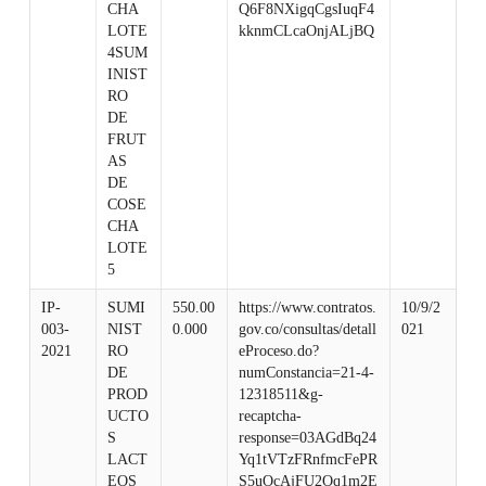
CHA
Q6F8NXigqCgsIuqF4
LOTE
kknmCLcaOnjALjBQ
4SUM
INIST
RO
DE
FRUT
AS
DE
COSE
CHA
LOTE
5
IP-
SUMI
550.00
https://www.contratos.
10/9/2
003-
NIST
0.000
gov.co/consultas/detall
021
2021
RO
eProceso.do?
DE
numConstancia=21-4-
PROD
12318511&g-
UCTO
recaptcha-
S
response=03AGdBq24
LACT
Yq1tVTzFRnfmcFePR
EOS
S5uOcAjFU2Oq1m2E