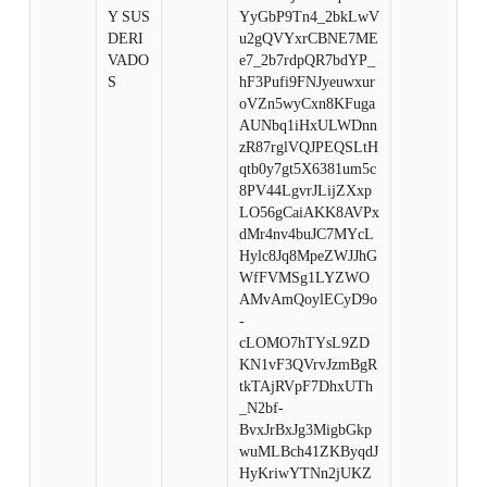
Y SUS
YyGbP9Tn4_2bkLwV
DERI
u2gQVYxrCBNE7ME
VADO
e7_2b7rdpQR7bdYP_
S
hF3Pufi9FNJyeuwxur
oVZn5wyCxn8KFuga
AUNbq1iHxULWDnn
zR87rglVQJPEQSLtH
qtb0y7gt5X6381um5c
8PV44LgvrJLijZXxp
LO56gCaiAKK8AVPx
dMr4nv4buJC7MYcL
Hylc8Jq8MpeZWJJhG
WfFVMSg1LYZWO
AMvAmQoylECyD9o
-
cLOMO7hTYsL9ZD
KN1vF3QVrvJzmBgR
tkTAjRVpF7DhxUTh
_N2bf-
BvxJrBxJg3MigbGkp
wuMLBch41ZKByqdJ
HyKriwYTNn2jUKZ