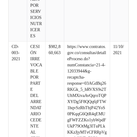
POR
SERV
ICIOS
NUTR
ICER
ES
CD-
CESI
$982,8
https://www.contratos.
11/10/
003-
ÓN
60,663
gov.co/consultas/detall
2021
2021
IRRE
eProceso.do?
VOCA
numConstancia=21-4-
BLE
12033944&g-
POR
recaptcha-
PART
response=03AGdBq26
E
RKGk_5_hRVXS9s2T
DEL
UhMXivaAvQqroTQP
ARRE
XYDg5F8QQq6jFTW
NDAT
1hqvSzRhTbjP42YoS
ARIO
0PKqqG6QtR4qEMU
CEDE
gFWFZZKo1ybWpdF
NTE
UkP79OtMg3ITuPLk
AL
KKzJjyMTvCFRRpVg