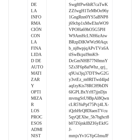
DE
Swg8fPw6hR7caTwK
LA
ZZfwgH1TeMbOo96y
INFO
1GngRnn0YS5aBNP8
RMA
j69cbp1xMwEhnWO9
CIÓN
VPOHa69hO5G5PH
CON
W9AmHcLNH6zAtw
LA
BRzpDlKWWz90Aqx
FINA
b_nj8wpjqAPvTVx6A
LIDA
tlSwBcpzl9mK9-
D DE
DcGmNHB77N0mnY
AUTO
5Zs3F6p8afWhz_qrj_
MATI
q9Usi3jq37DT9wG2G
ZAR
y3vtEz_m0RITwd4lpd
Y
aqfzyKis78RCH9bDN
OPTI
6lGPLBxYrH7jjnDjn
MIZA
mvmgStU9BpAl8Qwn
R
cLR5YuPpf75Pcj4LX-
LOS
iQzbHrQ8DlaenTVcu
PROC
5qyQEXhe_5b7bghct8
ESOS
b07Z6jnklBZI6yEkfG
ADMI
J-
NIST
mmjxYv1GYpGImuJF