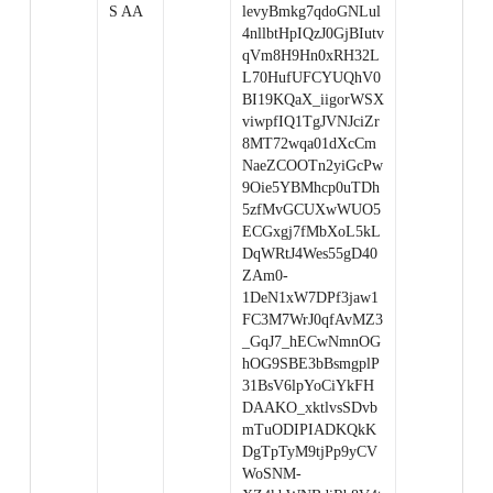
S AA
levyBmkg7qdoGNLul
4nllbtHpIQzJ0GjBIutv
qVm8H9Hn0xRH32L
L70HufUFCYUQhV0
BI19KQaX_iigorWSX
viwpfIQ1TgJVNJciZr
8MT72wqa01dXcCm
NaeZCOOTn2yiGcPw
9Oie5YBMhcp0uTDh
5zfMvGCUXwWUO5
ECGxgj7fMbXoL5kL
DqWRtJ4Wes55gD40
ZAm0-
1DeN1xW7DPf3jaw1
FC3M7WrJ0qfAvMZ3
_GqJ7_hECwNmnOG
hOG9SBE3bBsmgplP
31BsV6lpYoCiYkFH
DAAKO_xktlvsSDvb
mTuODIPIADKQkK
DgTpTyM9tjPp9yCV
WoSNM-