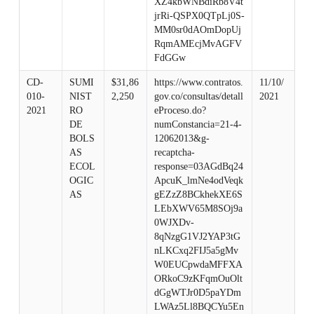
XZ4kbWNBdiRb8V4t
jrRi-QSPX0QTpLj0S-
MM0sr0dAOmDopUj
RqmAMEcjMvAGFV
FdGGw
CD-
SUMI
$31,86
https://www.contratos.
11/10/
010-
NIST
2,250
gov.co/consultas/detall
2021
2021
RO
eProceso.do?
DE
numConstancia=21-4-
BOLS
12062013&g-
AS
recaptcha-
ECOL
response=03AGdBq24
OGIC
ApcuK_lmNe4odVeqk
AS
gEZzZ8BCkhekXE6S
LEbXWV65M8SOj9a
0WJXDv-
8qNzgG1VJ2YAP3tG
nLKCxq2FIJ5a5gMv
W0EUCpwdaMFFXA
ORkoC9zKFqmOuOlt
dGgWTJr0D5paYDm
LWAz5Ll8BQCYu5En