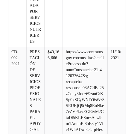
ADA
POR
SERV
ICIOS
NUTR
ICER
ES
CD-
PRES
$40,16
https://www.contratos.
11/10/
002-
TACI
6,666
gov.co/consultas/detall
2021
2021
ÓN
eProceso.do?
DE
numConstancia=21-4-
SERV
12033647&g-
ICIOS
recaptcha-
PROF
response=03AGdBq25
ESIO
zCouy3fooz69zauCrK
NALE
Sp0xSCyWNIY6sWz8
S
SRUKjQ9tMq8EnNke
PARA
7cZVPkczEGRtvM2C
EL
taDi5KLESur6Aew9
APOY
m1AmmBt8bB8ty1Vi
O AL
c1WhADwaGGrpHex