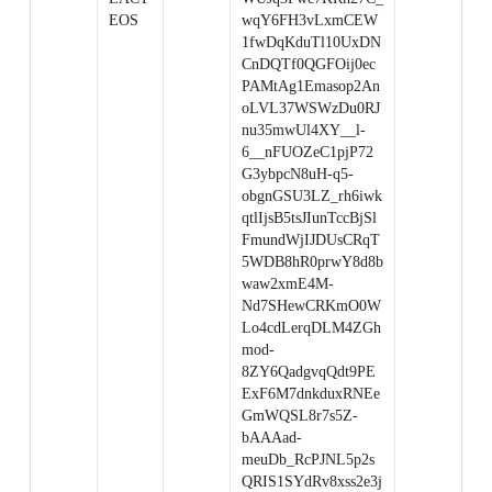
EOS
wqY6FH3vLxmCEW
1fwDqKduTl10UxDN
CnDQTf0QGFOij0ec
PAMtAg1Emasop2An
oLVL37WSWzDu0RJ
nu35mwUl4XY__l-
6__nFUOZeC1pjP72
G3ybpcN8uH-q5-
obgnGSU3LZ_rh6iwk
qtlIjsB5tsJIunTccBjSl
FmundWjIJDUsCRqT
5WDB8hR0prwY8d8b
waw2xmE4M-
Nd7SHewCRKmO0W
Lo4cdLerqDLM4ZGh
mod-
8ZY6QadgvqQdt9PE
ExF6M7dnkduxRNEe
GmWQSL8r7s5Z-
bAAAad-
meuDb_RcPJNL5p2s
QRIS1SYdRv8xss2e3j