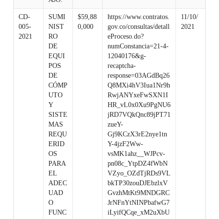
CD-
SUMI
$59,88
https://www.contratos.
11/10/
005-
NIST
0,000
gov.co/consultas/detall
2021
2021
RO
eProceso.do?
DE
numConstancia=21-4-
EQUI
12040176&g-
POS
recaptcha-
DE
response=03AGdBq26
CÓMP
Q8MXi4hV3Iua1Nr9h
UTO
RwjANYxeFwSXN1I
Y
HR_vL0x0Xu9PgNU6
SISTE
jRD7VQkQnc89jPT71
MAS
zueY-
REQU
Gj9KCzX3rE2nye1tn
ERID
Y-4jzF2Ww-
OS
vsMK1ahz__WJPcv-
PARA
pn08c_YtpDZ4fWbN
EL
VZyo_OZdTjRDs9VL
ADEC
bkTP30zouDJEbzlxV
UAD
GvzhMtKt9MNDGRC
O
JrNFnYtNINPbafwG7
FUNC
iLyifQCqe_xM2uXbU