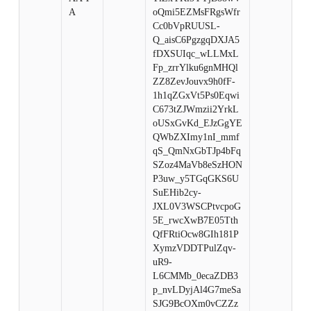
A
oQmi5EZMsFRgsWfr
Cc0bVpRUUSL-
Q_aisC6PgzgqDXJA5
fDXSUIqc_wLLMxL
Fp_zrrYlku6gnMHQl
ZZ8ZevJouvx9h0fF-
1h1qZGxVt5Ps0Eqwi
C673tZJWmzii2YrkL
oUSxGvKd_EJzGgYE
QWbZXImy1nI_mmf
qS_QmNxGbTJp4bFq
SZoz4MaVb8eSzHON
P3uw_y5TGqGKS6U
SuEHib2cy-
JXL0V3WSCPtvcpoG
5E_rwcXwB7E05Tth
QfFRtiOcw8GIh181P
XymzVDDTPulZqv-
uR9-
L6CMMb_0ecaZDB3
p_nvLDyjAl4G7meSa
SJG9BcOXm0vCZZz