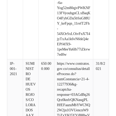
-6a-
Yog52m80qjvPWKNF
13FVyouhgnCLxBaqK
O4FybGDa5bSnG88U
Y_keFpqn_11refT2Fh
-
54XOrSxLOivFnX7I4
jyTxAa1k6vN6tkQ4e
EPf4fX9-
1peMeeYu6lb77iZkvw
7ed0w
IP-
SUMI
650.00
https://www.contratos.
31/8/2
001-
NIST
0.000
gov.co/consultas/detall
021
2021
RO
eProceso.do?
DE
numConstancia=21-4-
HUEV
12277936&g-
OS
recaptcha-
ROJO
response=03AGdBq26
S/CO
Qrz0knfrQKNasqjPL
LORA
HfEFaazuMbYWCNQ
DOS
2W2jn1OVUencnW9
AA Y
TiZxYKl5YYjB88wV