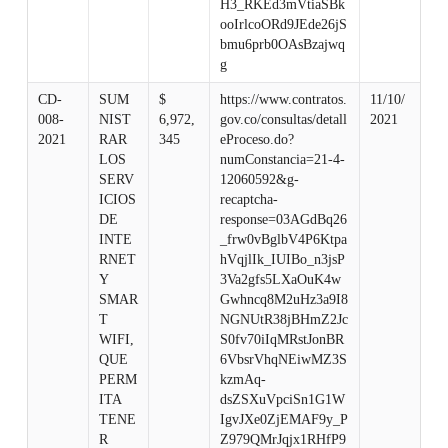
H3_RKEd3mVtiaSBk
ooIrlcoORd9JEde26jS
bmu6prb0OAsBzajwq
g
CD-
SUM
$
https://www.contratos.
11/10/
008-
NIST
6,972,
gov.co/consultas/detall
2021
2021
RAR
345
eProceso.do?
LOS
numConstancia=21-4-
SERV
12060592&g-
ICIOS
recaptcha-
DE
response=03AGdBq26
INTE
_frw0vBglbV4P6Ktpa
RNET
hVqjlIk_IUIBo_n3jsP
Y
3Va2gfs5LXaOuK4w
SMAR
Gwhncq8M2uHz3a9I8
T
NGNUtR38jBHmZ2Jc
WIFI,
S0fv70iIqMRstJonBR
QUE
6VbsrVhqNEiwMZ3S
PERM
kzmAq-
ITA
dsZSXuVpciSn1G1W
TENE
IgvJXe0ZjEMAF9y_P
R
Z979QMrJqjx1RHfP9