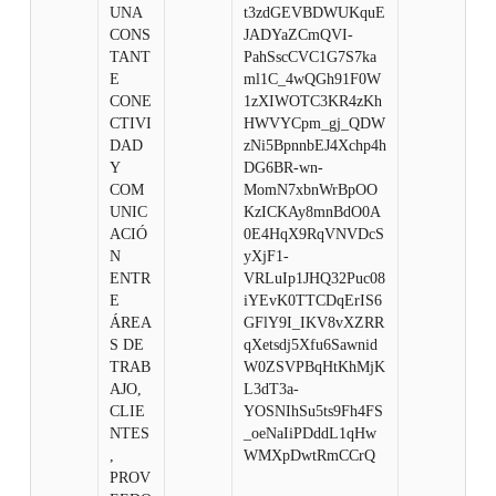
UNA
t3zdGEVBDWUKquE
CONS
JADYaZCmQVI-
TANT
PahSscCVC1G7S7ka
E
ml1C_4wQGh91F0W
CONE
1zXIWOTC3KR4zKh
CTIVI
HWVYCpm_gj_QDW
DAD
zNi5BpnnbEJ4Xchp4h
Y
DG6BR-wn-
COM
MomN7xbnWrBpOO
UNIC
KzICKAy8mnBdO0A
ACIÓ
0E4HqX9RqVNVDcS
N
yXjF1-
ENTR
VRLuIp1JHQ32Puc08
E
iYEvK0TTCDqErIS6
ÁREA
GFlY9I_IKV8vXZRR
S DE
qXetsdj5Xfu6Sawnid
TRAB
W0ZSVPBqHtKhMjK
AJO,
L3dT3a-
CLIE
YOSNIhSu5ts9Fh4FS
NTES
_oeNaIiPDddL1qHw
,
WMXpDwtRmCCrQ
PROV