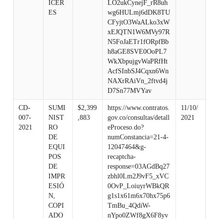
ICER
LO2ukCynejF_rR8uh
ES
wg6HULmj6dDK8TU
CFyjtO3WaALko3xW
xEJQTN1W6MVy97R
N5FoJaETr1fORpfBb
h8aGE8SVE0OoPL7
WkXbpujgvWaPRfHt
AcfSInbSJ4Cqxn6Wn
NAXrRAiVn_2ftvd4j
D7Sn77MVYav
CD-
SUMI
$2,399
https://www.contratos.
11/10/
007-
NIST
,883
gov.co/consultas/detall
2021
2021
RO
eProceso.do?
DE
numConstancia=21-4-
EQUI
12047464&g-
POS
recaptcha-
DE
response=03AGdBq27
IMPR
zbhl0Lm2J9vF5_xVC
ESIÓ
0OvP_LoiuyrWBkQR
N,
g1s1x61m6x70hx75p6
COPI
TmBu_4QdiW-
ADO
nYpo0ZWf8gX6F8yv