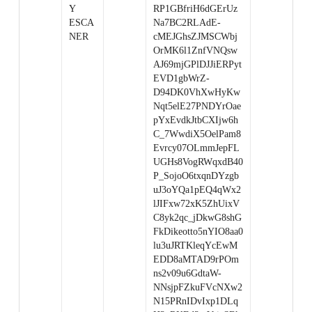
Y
RP1GBfriH6dGErUz
ESCA
Na7BC2RLAdE-
NER
cMEJGhsZJMSCWbj
OrMK6l1ZnfVNQsw
AJ69mjGPlDJJiERPyt
EVD1gbWrZ-
D94DK0VhXwHyKw
Nqt5elE27PNDYrOae
pYxEvdkJtbCXIjw6h
C_7WwdiX5OelPam8
Evrcy07OLmmJepFL
UGHs8VogRWqxdB40
P_SojoO6txqnDYzgb
uJ3oYQa1pEQ4qWx2
lJIFxw72xK5ZhUixV
C8yk2qc_jDkwG8shG
FkDikeotto5nYIO8aa0
lu3uJRTKleqYcEwM
EDD8aMTAD9rPOm
ns2v09u6GdtaW-
NNsjpFZkuFVcNXw2
N15PRnIDvIxp1DLq