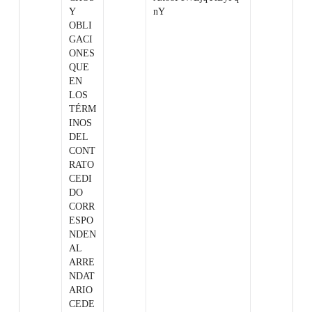
Y
nY
OBLI
GACI
ONES
QUE
EN
LOS
TÉRM
INOS
DEL
CONT
RATO
CEDI
DO
CORR
ESPO
NDEN
AL
ARRE
NDAT
ARIO
CEDE