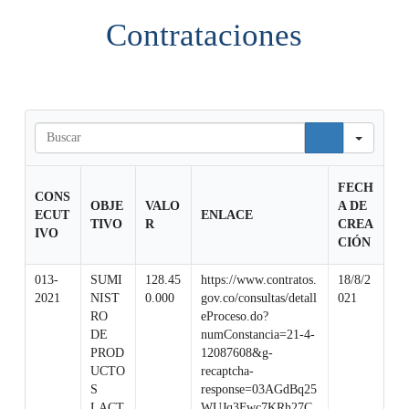
Contrataciones
S
e
a
FECH
r
CONS
OBJE
VALO
A DE
c
ECUT
ENLACE
TIVO
R
CREA
h
IVO
CIÓN
013-
SUMI
128.45
https://www.contratos.
18/8/2
2021
NIST
0.000
gov.co/consultas/detall
021
RO
eProceso.do?
DE
numConstancia=21-4-
PROD
12087608&g-
UCTO
recaptcha-
S
response=03AGdBq25
LACT
WUJq3Fwc7KRh27C_