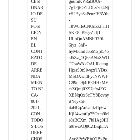
CESI
guufuKVRaBUUi-
ONAR
7g1FjiOZLDLv7ei4Nj
IO DE
xSL5ye8aPeuzJH3Vtb
SU
-
POSI
18W6lIeCNUnzZFaIH
CIÓN
SKE8nB9gcZ2fj1-
EN
ULbQnAMNbR7f6-
EL
6iyz_5hP-
CONT
hyMJdmIc65M6_d54o
RATO
sJ5Zz_1Q65ANaXWD
DE
TCsaWAkOALRkamg
ARRE
HjxaS0tSlwqzf1YDtx
NDA
MSDXwidFycNWWF
MIEN
G99qh9j4IPEHHkMV
TO N°
esZQmj0X97efx4EG
CA-
XENqQxScTY8Bcvny
001-
ifYeykht-
2021,
4aHCqAuUdtizffp6w
CON
KjU4wmtIp75Ozm9M
TODO
r8zBCXm_7bHAg0IH
S LOS
69IwzAQ8CZBiqE1A
DERE
-
CHOS
Axo8PeWEjqYlByPq