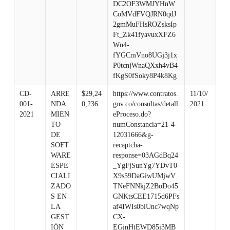
DC2OF3WMJYHnW
CoMVdFVQJRN0qdJ
2gmMuFHsROZsksIp
Ft_Zk41fyavuxXFZ6
Wn4-
fYGCmVno8UGj3j1x
P0tcnjWnaQXxh4vB4
fKgS0fSoky8P4k8Kg
CD-
ARRE
$29,24
https://www.contratos.
11/10/
001-
NDA
0,236
gov.co/consultas/detall
2021
2021
MIEN
eProceso.do?
TO
numConstancia=21-4-
DE
12031666&g-
SOFT
recaptcha-
WARE
response=03AGdBq24
ESPE
_YgFjSunYg7YDvT0
CIALI
X9s59DaGiwUMjwV
ZADO
TNeFNNkjZ2BoDo45
S EN
GNKtsCEE1715d6PFs
LA
af4IWIs0blUnc7wqNp
GEST
CX-
IÓN
EGjnHtEWD85i3MB