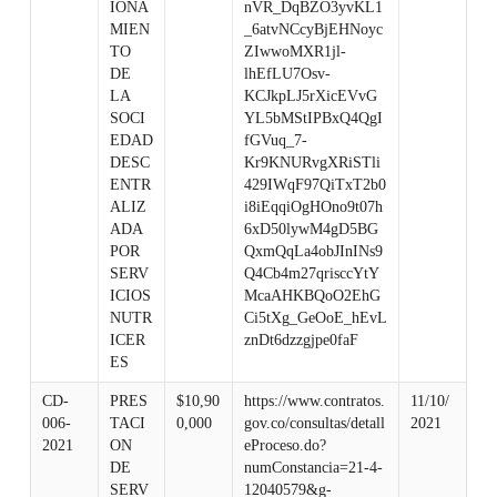
IONA
nVR_DqBZO3yvKL1
MIEN
_6atvNCcyBjEHNoyc
TO
ZIwwoMXR1jl-
DE
lhEfLU7Osv-
LA
KCJkpLJ5rXicEVvG
SOCI
YL5bMStIPBxQ4QgI
EDAD
fGVuq_7-
DESC
Kr9KNURvgXRiSTli
ENTR
429IWqF97QiTxT2b0
ALIZ
i8iEqqiOgHOno9t07h
ADA
6xD50lywM4gD5BG
POR
QxmQqLa4obJInINs9
SERV
Q4Cb4m27qrisccYtY
ICIOS
McaAHKBQoO2EhG
NUTR
Ci5tXg_GeOoE_hEvL
ICER
znDt6dzzgjpe0faF
ES
CD-
PRES
$10,90
https://www.contratos.
11/10/
006-
TACI
0,000
gov.co/consultas/detall
2021
2021
ON
eProceso.do?
DE
numConstancia=21-4-
SERV
12040579&g-