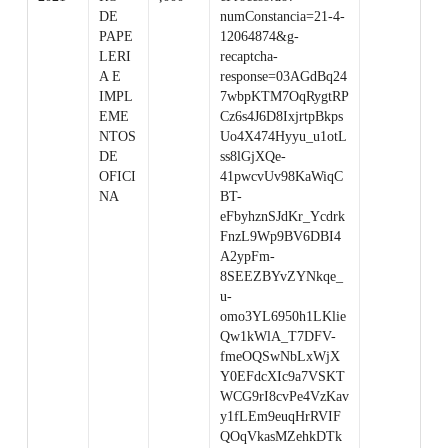
DE
numConstancia=21-4-
PAPE
12064874&g-
LERI
recaptcha-
A E
response=03AGdBq24
IMPL
7wbpKTM7OqRygtRP
EME
Cz6s4J6D8IxjrtpBkps
NTOS
Uo4X474Hyyu_u1otL
DE
ss8lGjXQe-
OFICI
41pwcvUv98KaWiqC
NA
BT-
eFbyhznSJdKr_Ycdrk
FnzL9Wp9BV6DBI4
A2ypFm-
8SEEZBYvZYNkqe_
u-
omo3YL6950h1LKlie
Qw1kWlA_T7DFV-
fmeOQSwNbLxWjX
Y0EFdcXIc9a7VSKT
WCG9rI8cvPe4VzKav
y1fLEm9euqHrRVIF
QOqVkasMZehkDTk