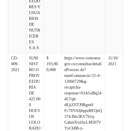
EEDO
RES Y
USUA
RIOS
DE
NUTR
ICER
ES
S.A.S.
CD-
SUM
$
https://www.contratos.
11/10/
009-
NIST
193,80
gov.co/consultas/detall
2021
2021
RO O
0,000
eProceso.do?
PROV
numConstancia=21-4-
EEDU
12060729&g-
RÍA
recaptcha-
DE
response=03AGdBq24
425.00
dLTqk-
0
dEjiZflTJ9Rgm0-
HUEV
Fc7DV6JjbppzREQeQ
OS
374-Bm3KV7h1q-
COLO
GahmXvdAcLM507V
RADO
YyCbB8-y-