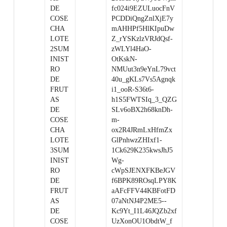
DE
fc024i9EZULuocFnV
COSE
PCDDiQngZnlXjE7y
CHA
mAHHPf5HlKIpuDw
LOTE
Z_rYSKzlzVRJdQsf-
2SUM
zWLYl4HaO-
INIST
OtKskN-
RO
NMUut3n9eYnL79vct
DE
40u_gKLs7Vs5Agnqk
FRUT
i1_ooR-S36t6-
AS
h1S5FWTSIq_3_QZG
DE
SLv6oBX2h68knDh-
COSE
m-
CHA
ox2R4JRmLxHfmZx
LOTE
GlPnhwzZHIxf1-
3SUM
1Ck629K235kwsJhJ5
INIST
Wg-
RO
cWpSJENXFKBeJGV
DE
f6BPK89ROsqLPY8K
FRUT
aAFcFFV44KBFotFD
AS
07aNtNJ4P2ME5--
DE
Kc9Yt_I1L46JQZb2xf
COSE
UzXonOU1ObdtW_f