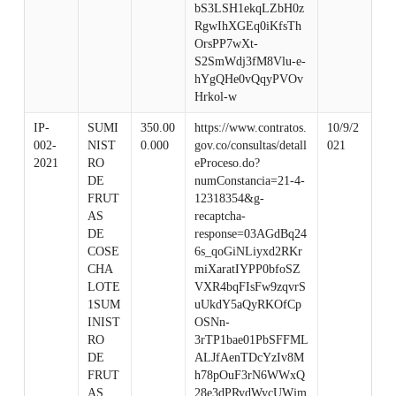
bS3LSH1ekqLZbH0z
RgwIhXGEq0iKfsTh
OrsPP7wXt-
S2SmWdj3fM8Vlu-e-
hYgQHe0vQqyPVOv
Hrkol-w
IP-
SUMI
350.00
https://www.contratos.
10/9/2
002-
NIST
0.000
gov.co/consultas/detall
021
2021
RO
eProceso.do?
DE
numConstancia=21-4-
FRUT
12318354&g-
AS
recaptcha-
DE
response=03AGdBq24
COSE
6s_qoGiNLiyxd2RKr
CHA
miXaratIYPP0bfoSZ
LOTE
VXR4bqFIsFw9zqvrS
1SUM
uUkdY5aQyRKOfCp
INIST
OSNn-
RO
3rTP1bae01PbSFFML
DE
ALJfAenTDcYzIv8M
FRUT
h78pOuF3rN6WWxQ
AS
28e3dPRydWycUWjm