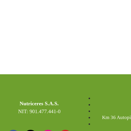
Nutriceres S.A.S.
NIT: 901.477.441-0
Km 36 Autopis