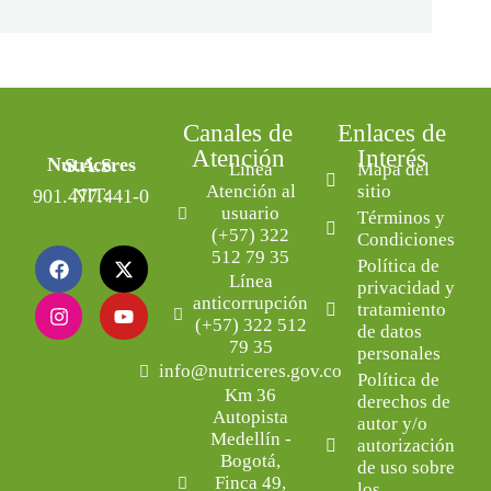
Canales de
Enlaces de
Atención
Interés
Nutriceres S.A.S.
Línea
Mapa del
Atención al
sitio
NIT: 901.477.441-0
usuario
Términos y
(+57) 322
Condiciones
512 79 35
Política de
Línea
privacidad y
anticorrupción
tratamiento
(+57) 322 512
de datos
79 35
personales
info@nutriceres.gov.co
Política de
Km 36
derechos de
Autopista
autor y/o
Medellín -
autorización
Bogotá,
de uso sobre
Finca 49,
los