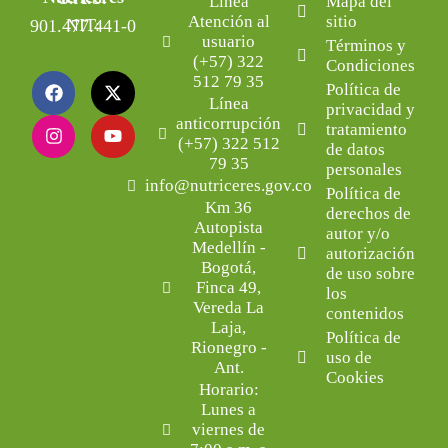
Línea
Mapa del
Atención al
sitio
NIT: 901.477.441-0
usuario
Términos y
(+57) 322
Condiciones
512 79 35
Política de
Línea
privacidad y
anticorrupción
tratamiento
(+57) 322 512
de datos
79 35
personales
info@nutriceres.gov.co
Política de
Km 36
derechos de
Autopista
autor y/o
Medellín -
autorización
Bogotá,
de uso sobre
Finca 49,
los
Vereda La
contenidos
Laja,
Política de
Rionegro -
uso de
Ant.
Cookies
Horario:
Lunes a
viernes de