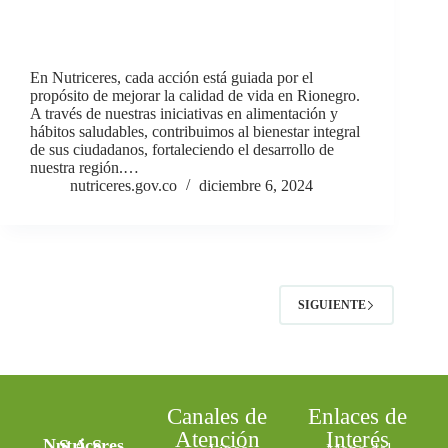
En Nutriceres, cada acción está guiada por el
propósito de mejorar la calidad de vida en Rionegro.
A través de nuestras iniciativas en alimentación y
hábitos saludables, contribuimos al bienestar integral
de sus ciudadanos, fortaleciendo el desarrollo de
nuestra región.…
nutriceres.gov.co
diciembre 6, 2024
SIGUIENTE
Canales de
Enlaces de
Atención
Interés
Nutriceres S.A.S.