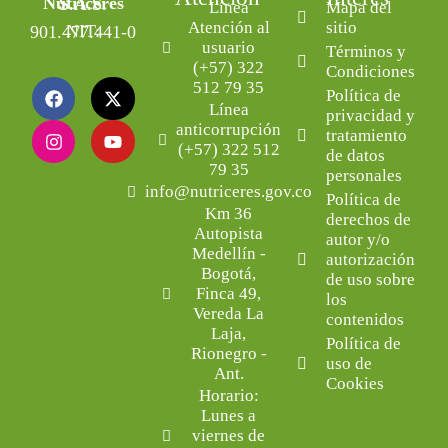
Nutriceres S.A.S.
Línea
Mapa del
Atención al
sitio
NIT: 901.477.441-0
usuario
Términos y
(+57) 322
Condiciones
512 79 35
Política de
Línea
privacidad y
anticorrupción
tratamiento
(+57) 322 512
de datos
79 35
personales
info@nutriceres.gov.co
Política de
Km 36
derechos de
Autopista
autor y/o
Medellín -
autorización
Bogotá,
de uso sobre
Finca 49,
los
Vereda La
contenidos
Laja,
Política de
Rionegro -
uso de
Ant.
Cookies
Horario:
Lunes a
viernes de