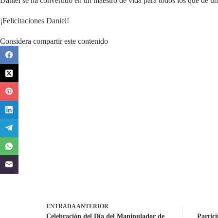
Daniel se ha convertido en un maestro de vida para todos los que de una
¡Felicitaciones Daniel!
Considera compartir este contenido
ENTRADA
ANTERIOR
Celebración del Día del Manipulador de
Partic