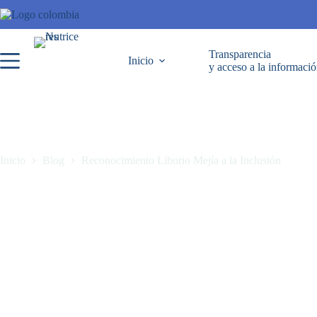
Transparencia
Inicio
y acceso a la informaci
Inicio
Blog
Reconocimiento Liborio Mejía a la Inclusión
Reconocimiento Liborio Mejía a la Inclusión
octubre 21, 2023
Blog