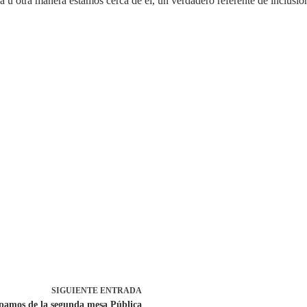
 u otra manera estamos cerca de él, un verdadero referente de inclusión 
SIGUIENTE
ENTRADA
ipamos de la segunda mesa Pública