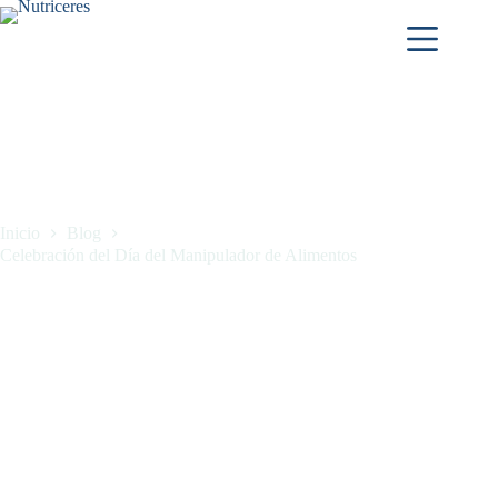
Inicio
Blog
Celebración del Día del Manipulador de Alimentos
Celebración del Día del Manipulador de Alimentos
octubre 5, 2023
Blog