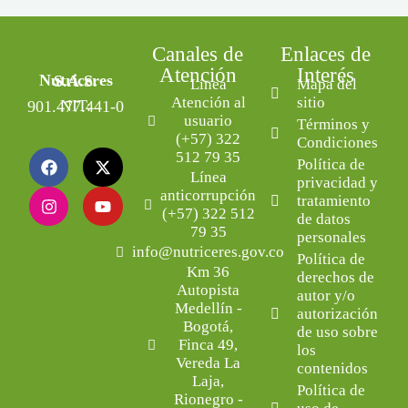
Canales de
Enlaces de
Atención
Interés
Nutriceres S.A.S.
Línea
Mapa del
Atención al
sitio
NIT: 901.477.441-0
usuario
Términos y
(+57) 322
Condiciones
512 79 35
Política de
Línea
privacidad y
anticorrupción
tratamiento
(+57) 322 512
de datos
79 35
personales
info@nutriceres.gov.co
Política de
Km 36
derechos de
Autopista
autor y/o
Medellín -
autorización
Bogotá,
de uso sobre
Finca 49,
los
Vereda La
contenidos
Laja,
Política de
Rionegro -