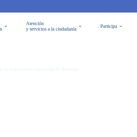
Atención
Participa
ón
y servicios a la ciudadanía
nal en instituciones educativas de Rionegro
s educativas de Rionegro