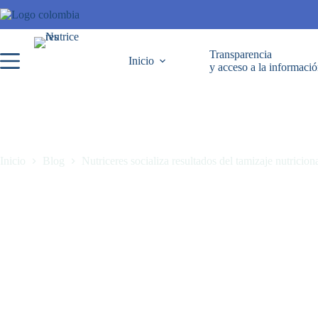
Transparencia
Inicio
y acceso a la informaci
Inicio
Blog
Nutriceres socializa resultados del tamizaje nutricio
Nutriceres socializa resultados del tamizaje nutricional en institucione
noviembre 13, 2024
Blog