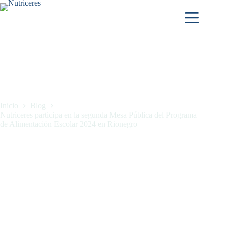
Inicio
Blog
Nutriceres participa en la segunda Mesa Pública del Programa
de Alimentación Escolar 2024 en Rionegro
Nutriceres participa en la segunda Mesa Pública del Programa
de Alimentación Escolar 2024 en Rionegro
noviembre 13, 2024
Blog