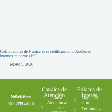
Colaboradores de Nutriceres se certifican como Auditores
Internos en normas ISO
agosto 5, 2026
Canales de
Enlaces de
Atención
Interés
Nutriceres S.A.S.
Línea
Mapa del
Atención al
sitio
NIT: 901.477.441-0
usuario
Términos y