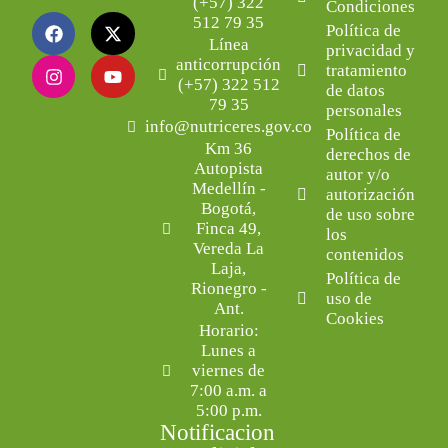
(+57) 322
Condiciones
512 79 35
Política de
Línea
privacidad y
anticorrupción
tratamiento
(+57) 322 512
de datos
79 35
personales
info@nutriceres.gov.co
Política de
Km 36
derechos de
Autopista
autor y/o
Medellín -
autorización
Bogotá,
de uso sobre
Finca 49,
los
Vereda La
contenidos
Laja,
Política de
Rionegro -
uso de
Ant.
Cookies
Horario:
Lunes a
viernes de
7:00 a.m. a
5:00 p.m.
Notificacion