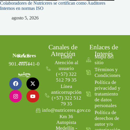
Colaboradores de Nutriceres se certifican como Auditores
Internos en normas ISO
agosto 5, 2026
Canales de
Enlaces de
Atención
Interés
Nutriceres S.A.S.
Línea
Mapa del
Atención al
sitio
NIT: 901.477.441-0
usuario
Términos y
(+57) 322
Condiciones
512 79 35
Política de
Línea
privacidad y
anticorrupción
tratamiento
(+57) 322 512
de datos
79 35
personales
info@nutriceres.gov.co
Política de
Km 36
derechos de
Autopista
autor y/o
Medellín -
autorización