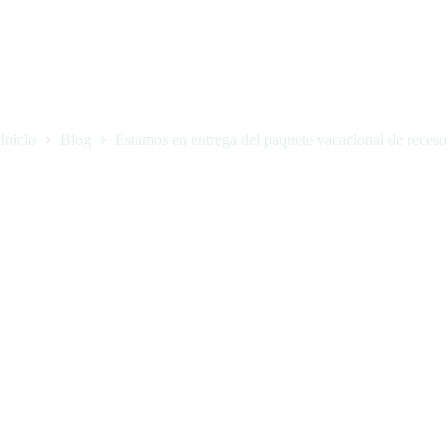
Inicio
Blog
Estamos en entrega del paquete vacacional de receso
Estamos en entrega del paquete vacacional de receso escolar de diciem
noviembre 20, 2025
Blog