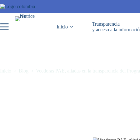
Transparencia
Inicio
y acceso a la informaci
Inicio
Blog
Veedoras PAE, aliadas en la transparencia del Prog
Veedoras PAE, aliadas en la transparencia del Programa de Alimentaci
marzo 14, 2025
Blog