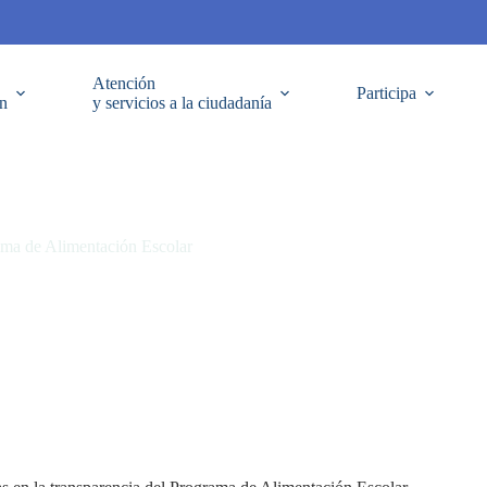
Atención
Participa
ón
y servicios a la ciudadanía
rama de Alimentación Escolar
ón Escolar