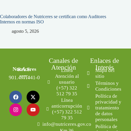
Colaboradores de Nutriceres se certifican como Auditores
Internos en normas ISO
agosto 5, 2026
Canales de
Enlaces de
Atención
Interés
Nutriceres S.A.S.
Línea
Mapa del
Atención al
sitio
NIT: 901.477.441-0
usuario
Términos y
(+57) 322
Condiciones
512 79 35
Política de
Línea
privacidad y
anticorrupción
tratamiento
(+57) 322 512
de datos
79 35
personales
info@nutriceres.gov.co
Política de
Km 36