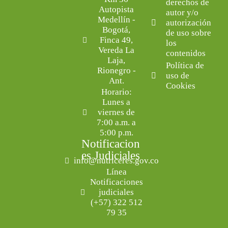
derechos de
Autopista
autor y/o
Medellín -
autorización
Bogotá,
de uso sobre
Finca 49,
los
Vereda La
contenidos
Laja,
Política de
Rionegro -
uso de
Ant.
Cookies
Horario:
Lunes a
viernes de
7:00 a.m. a
5:00 p.m.
Notificacion
es Judiciales
info@nutriceres.gov.co
Línea
Notificaciones
judiciales
(+57) 322 512
79 35