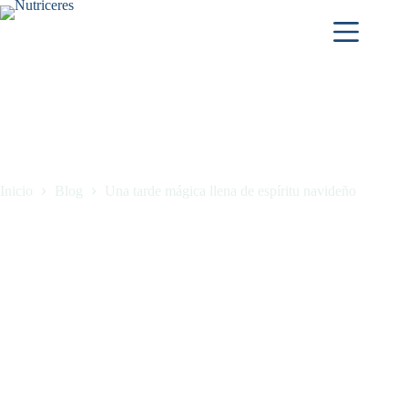
Inicio
Blog
Una tarde mágica llena de espíritu navideño
Una tarde mágica llena de espíritu navideño
diciembre 12, 2024
Blog