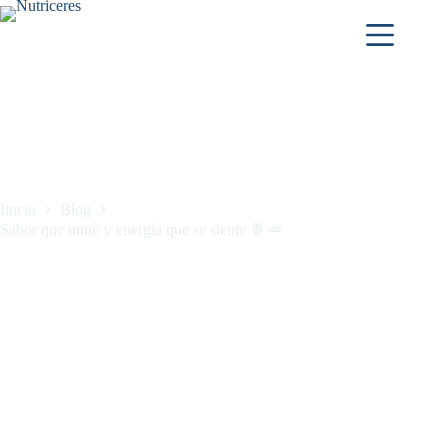
Inicio
Blog
Sabor que nutre y energía que se siente 🍍🥕
Sabor que nutre y energía que se siente 🍍🥕
noviembre 28, 2025
Blog