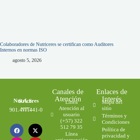
Colaboradores de Nutriceres se certifican como Auditores
Internos en normas ISO
agosto 5, 2026
Canales de
Enlaces de
Atención
Interés
Nutriceres S.A.S.
Línea
Mapa del
Atención al
sitio
NIT: 901.477.441-0
usuario
Términos y
(+57) 322
Condiciones
512 79 35
Política de
Línea
privacidad y