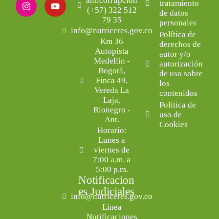
anticorrupción
tratamiento
(+57) 322 512
de datos
79 35
personales
info@nutriceres.gov.co
Política de
Km 36
derechos de
Autopista
autor y/o
Medellín -
autorización
Bogotá,
de uso sobre
Finca 49,
los
Vereda La
contenidos
Laja,
Política de
Rionegro -
uso de
Ant.
Cookies
Horario:
Lunes a
viernes de
7:00 a.m. a
5:00 p.m.
Notificacion
es Judiciales
info@nutriceres.gov.co
Línea
Notificaciones