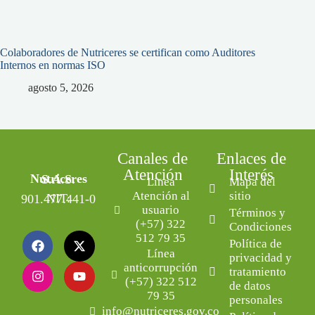
Colaboradores de Nutriceres se certifican como Auditores
Internos en normas ISO
agosto 5, 2026
Canales de
Enlaces de
Atención
Interés
Nutriceres S.A.S.
Línea
Mapa del
Atención al
sitio
NIT: 901.477.441-0
usuario
Términos y
(+57) 322
Condiciones
512 79 35
Política de
Línea
privacidad y
anticorrupción
tratamiento
(+57) 322 512
de datos
79 35
personales
info@nutriceres.gov.co