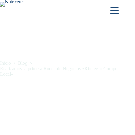
Inicio
Blog
Realizamos la primera Rueda de Negocios «Rionegro Compra
Local»
Realizamos la primera Rueda de Negocios «Rionegro Compra
Local»
julio 11, 2021
Blog