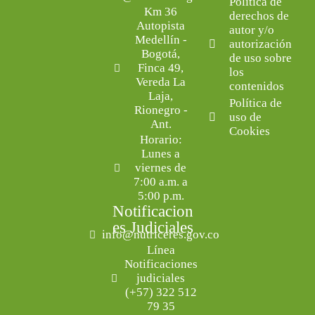
Política de
Km 36
derechos de
Autopista
autor y/o
Medellín -
autorización
Bogotá,
de uso sobre
Finca 49,
los
Vereda La
contenidos
Laja,
Política de
Rionegro -
uso de
Ant.
Cookies
Horario:
Lunes a
viernes de
7:00 a.m. a
5:00 p.m.
Notificacion
es Judiciales
info@nutriceres.gov.co
Línea
Notificaciones
judiciales
(+57) 322 512
79 35