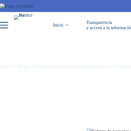
Transparencia
Inicio
y acceso a la informaci
Inicio
Blog
La alimentación de nuestros estudiantes no se detien
La alimentación de nuestros estudiantes no se detiene en vacaciones.
septiembre 22, 2025
Blog