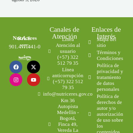
Canales de
Enlaces de
Atención
Interés
Nutriceres S.A.S.
Línea
Mapa del
Atención al
sitio
NIT: 901.477.441-0
usuario
Términos y
(+57) 322
Condiciones
512 79 35
Política de
Línea
privacidad y
anticorrupción
tratamiento
(+57) 322 512
de datos
79 35
personales
info@nutriceres.gov.co
Política de
Km 36
derechos de
Autopista
autor y/o
Medellín -
autorización
Bogotá,
de uso sobre
Finca 49,
los
Vereda La
contenidos