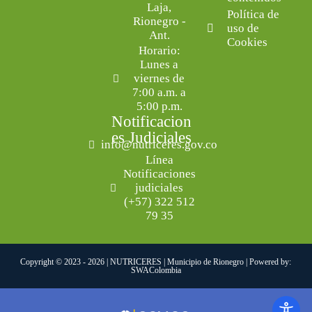
Laja,
Política de
Rionegro -
uso de
Ant.
Cookies
Horario:
Lunes a
viernes de
7:00 a.m. a
5:00 p.m.
Notificacion
es Judiciales
info@nutriceres.gov.co
Línea
Notificaciones
judiciales
(+57) 322 512
79 35
Copyright © 2023 - 2026 | NUTRICERES | Municipio de Rionegro | Powered by:
SWAColombia