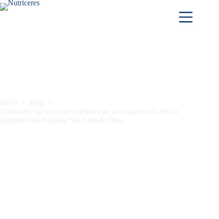
Inicio
Blog
Nutriceres sigue comprometido con la recuperación de los
pacientes del Hospital San Juan de Dios
Nutriceres sigue comprometido con la recuperación de los
pacientes del Hospital San Juan de Dios
febrero 13, 2025
Blog