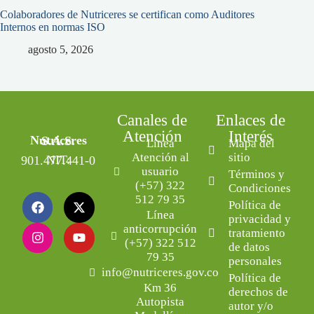
Colaboradores de Nutriceres se certifican como Auditores
Internos en normas ISO
agosto 5, 2026
Canales de
Enlaces de
Atención
Interés
Nutriceres S.A.S.
Línea
Mapa del
Atención al
sitio
NIT: 901.477.441-0
usuario
Términos y
(+57) 322
Condiciones
512 79 35
Política de
Línea
privacidad y
anticorrupción
tratamiento
(+57) 322 512
de datos
79 35
personales
info@nutriceres.gov.co
Política de
Km 36
derechos de
Autopista
autor y/o