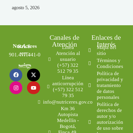
agosto 5, 2026
Canales de
Enlaces de
Atención
Interés
Nutriceres S.A.S.
Línea
Mapa del
Atención al
sitio
NIT: 901.477.441-0
usuario
Términos y
(+57) 322
Condiciones
512 79 35
Política de
Línea
privacidad y
anticorrupción
tratamiento
(+57) 322 512
de datos
79 35
personales
info@nutriceres.gov.co
Política de
Km 36
derechos de
Autopista
autor y/o
Medellín -
autorización
Bogotá,
de uso sobre
Finca 49,