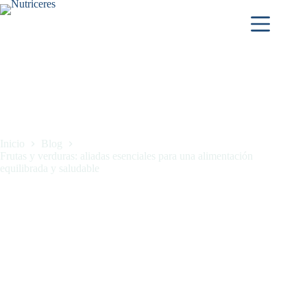
Inicio
Blog
Frutas y verduras: aliadas esenciales para una alimentación
equilibrada y saludable
Frutas y verduras: aliadas esenciales para una alimentación
equilibrada y saludable
mayo 5, 2026
Blog