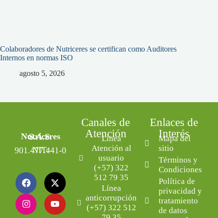
Colaboradores de Nutriceres se certifican como Auditores
Internos en normas ISO
agosto 5, 2026
Canales de
Enlaces de
Atención
Interés
Nutriceres S.A.S.
Línea
Mapa del
Atención al
sitio
NIT: 901.477.441-0
usuario
Términos y
(+57) 322
Condiciones
512 79 35
Política de
Línea
privacidad y
anticorrupción
tratamiento
(+57) 322 512
de datos
79 35