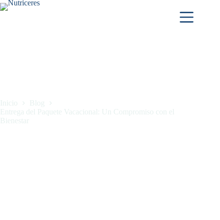
Inicio
Blog
Entrega del Paquete Vacacional: Un Compromiso con el
Bienestar
Entrega del Paquete Vacacional: Un Compromiso con el
Bienestar
noviembre 19, 2024
Blog