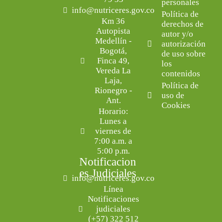
personales
info@nutriceres.gov.co
Política de
Km 36
derechos de
Autopista
autor y/o
Medellín -
autorización
Bogotá,
de uso sobre
Finca 49,
los
Vereda La
contenidos
Laja,
Política de
Rionegro -
uso de
Ant.
Cookies
Horario:
Lunes a
viernes de
7:00 a.m. a
5:00 p.m.
Notificacion
es Judiciales
info@nutriceres.gov.co
Línea
Notificaciones
judiciales
(+57) 322 512