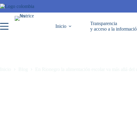
Transparencia
Inicio
y acceso a la informaci
Inicio
Blog
En Rionegro la alimentación escolar va más allá del
En Rionegro la alimentación escolar va más allá del calendario académ
marzo 4, 2026
Blog