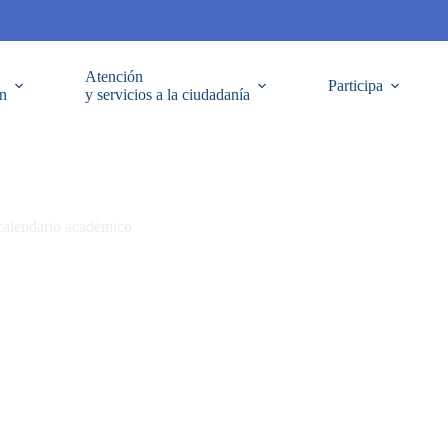
Atención
Participa
ón
y servicios a la ciudadanía
 calendario académico
ico