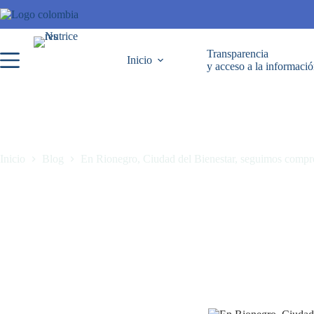
Transparencia
Inicio
y acceso a la informaci
Inicio
Blog
En Rionegro, Ciudad del Bienestar, seguimos compro
En Rionegro, Ciudad del Bienestar, seguimos comprometidos con el cui
abril 8, 2025
Blog