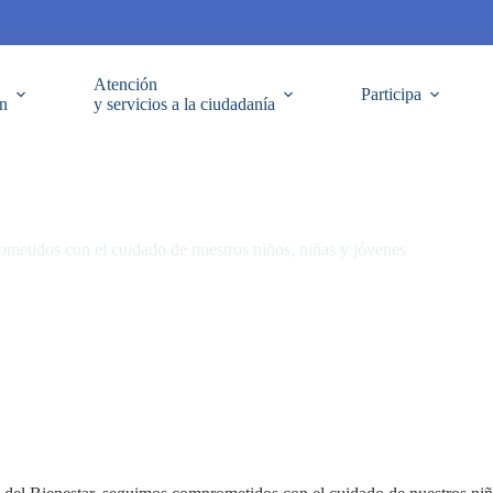
Atención
Participa
ón
y servicios a la ciudadanía
metidos con el cuidado de nuestros niños, niñas y jóvenes
dado de nuestros niños, niñas y jóvenes