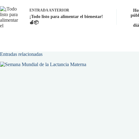
ENTRADA
ANTERIOR
Ho
públ
¡Todo listo para alimentar el bienestar!
🍎📦
diá
Entradas relacionadas