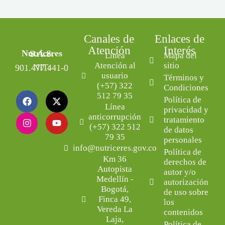
Canales de
Enlaces de
Atención
Interés
Nutriceres S.A.S.
Línea
Mapa del
Atención al
sitio
NIT: 901.477.441-0
usuario
Términos y
(+57) 322
Condiciones
512 79 35
Política de
Línea
privacidad y
anticorrupción
tratamiento
(+57) 322 512
de datos
79 35
personales
info@nutriceres.gov.co
Política de
Km 36
derechos de
Autopista
autor y/o
Medellín -
autorización
Bogotá,
de uso sobre
Finca 49,
los
Vereda La
contenidos
Laja,
Política de