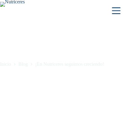
Inicio
Blog
¡En Nutriceres seguimos creciendo!
¡En Nutriceres seguimos creciendo!
marzo 6, 2025
Blog