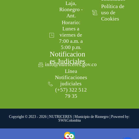
Laja,
Política de
Rionegro -
uso de
Ant.
Cookies
Horario:
Lunes a
viernes de
7:00 a.m. a
5:00 p.m.
Notificacion
es Judiciales
info@nutriceres.gov.co
Línea
Notificaciones
judiciales
(+57) 322 512
79 35
Copyright © 2023 - 2026 | NUTRICERES | Municipio de Rionegro | Powered by:
SWAColombia