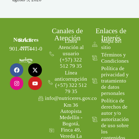
Canales de
Enlaces de
Atención
Interés
Nutriceres S.A.S.
Línea
Mapa del
Atención al
sitio
NIT: 901.477.441-0
usuario
Términos y
(+57) 322
Condiciones
512 79 35
Política de
Línea
privacidad y
anticorrupción
tratamiento
(+57) 322 512
de datos
79 35
personales
info@nutriceres.gov.co
Política de
Km 36
derechos de
Autopista
autor y/o
Medellín -
autorización
Bogotá,
de uso sobre
Finca 49,
los
Vereda La
contenidos