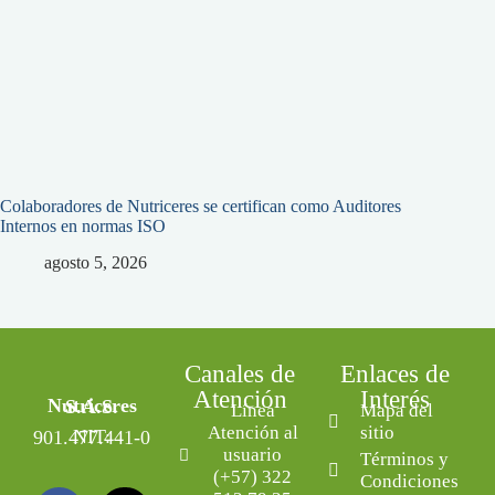
Colaboradores de Nutriceres se certifican como Auditores
Internos en normas ISO
agosto 5, 2026
Canales de
Enlaces de
Atención
Interés
Nutriceres S.A.S.
Línea
Mapa del
Atención al
sitio
NIT: 901.477.441-0
usuario
Términos y
(+57) 322
Condiciones