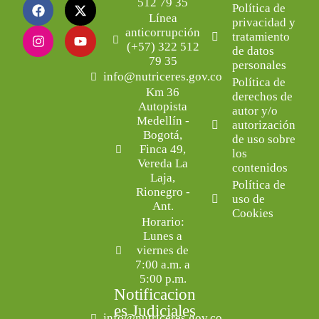
512 79 35
Política de
Línea
privacidad y
anticorrupción
tratamiento
(+57) 322 512
de datos
79 35
personales
info@nutriceres.gov.co
Política de
Km 36
derechos de
Autopista
autor y/o
Medellín -
autorización
Bogotá,
de uso sobre
Finca 49,
los
Vereda La
contenidos
Laja,
Política de
Rionegro -
uso de
Ant.
Cookies
Horario:
Lunes a
viernes de
7:00 a.m. a
5:00 p.m.
Notificacion
es Judiciales
info@nutriceres.gov.co