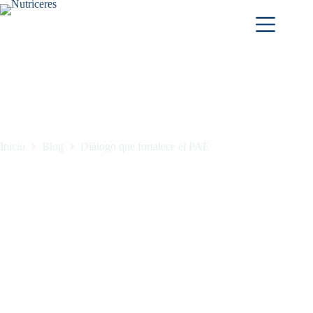
Inicio
Blog
Diálogo que fortalece el PAE
Diálogo que fortalece el PAE
febrero 17, 2026
Blog