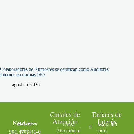
Colaboradores de Nutriceres se certifican como Auditores
Internos en normas ISO
agosto 5, 2026
Canales de
Enlaces de
Atención
Interés
Nutriceres S.A.S.
Línea
Mapa del
Atención al
sitio
NIT: 901.477.441-0