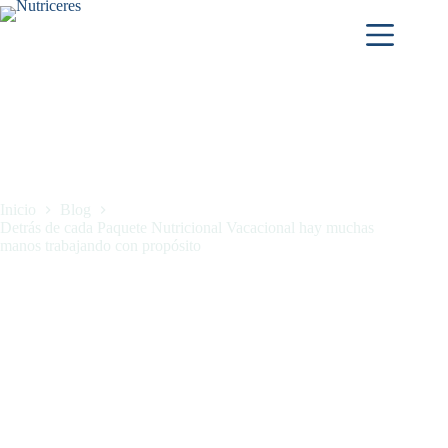
Inicio
Blog
Detrás de cada Paquete Nutricional Vacacional hay muchas
manos trabajando con propósito
Detrás de cada Paquete Nutricional Vacacional hay muchas
manos trabajando con propósito
marzo 17, 2026
Blog