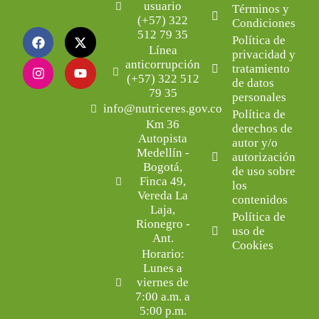
usuario
Términos y
(+57) 322
Condiciones
512 79 35
Política de
Línea
privacidad y
anticorrupción
tratamiento
(+57) 322 512
de datos
79 35
personales
info@nutriceres.gov.co
Política de
Km 36
derechos de
Autopista
autor y/o
Medellín -
autorización
Bogotá,
de uso sobre
Finca 49,
los
Vereda La
contenidos
Laja,
Política de
Rionegro -
uso de
Ant.
Cookies
Horario:
Lunes a
viernes de
7:00 a.m. a
5:00 p.m.