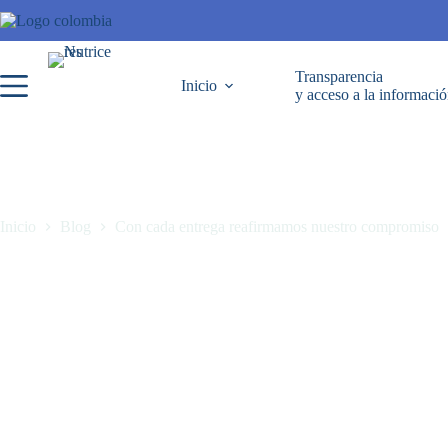
Transparencia
Inicio
y acceso a la informaci
Inicio
Blog
Con cada entrega reafirmamos nuestro compromiso
Con cada entrega reafirmamos nuestro compromiso
septiembre 30, 2025
Blog