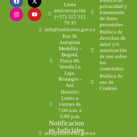
Política de
Línea
privacidad y
anticorrupción
tratamiento
(+57) 322 512
de datos
79 35
personales
info@nutriceres.gov.co
Política de
Km 36
derechos de
Autopista
autor y/o
Medellín -
autorización
Bogotá,
de uso sobre
Finca 49,
los
Vereda La
contenidos
Laja,
Política de
Rionegro -
uso de
Ant.
Cookies
Horario:
Lunes a
viernes de
7:00 a.m. a
5:00 p.m.
Notificacion
es Judiciales
info@nutriceres.gov.co