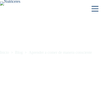
Inicio
Blog
Aprender a comer de manera consciente
Aprender a comer de manera consciente
noviembre 26, 2025
Blog