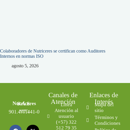
Colaboradores de Nutriceres se certifican como Auditores
Internos en normas ISO
agosto 5, 2026
Canales de
Enlaces de
Atención
Interés
Nutriceres S.A.S.
Línea
Mapa del
Atención al
sitio
NIT: 901.477.441-0
usuario
Términos y
(+57) 322
Condiciones
512 79 35