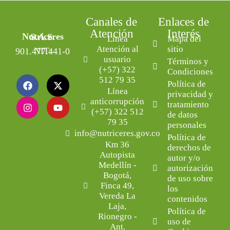
Canales de
Enlaces de
Atención
Interés
Nutriceres S.A.S.
Línea
Mapa del
Atención al
sitio
NIT: 901.477.441-0
usuario
Términos y
(+57) 322
Condiciones
512 79 35
Política de
Línea
privacidad y
anticorrupción
tratamiento
(+57) 322 512
de datos
79 35
personales
info@nutriceres.gov.co
Política de
Km 36
derechos de
Autopista
autor y/o
Medellín -
autorización
Bogotá,
de uso sobre
Finca 49,
los
Vereda La
contenidos
Laja,
Política de
Rionegro -
uso de
Ant.