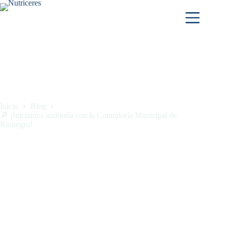
Inicio
Blog
🔎 ¡Iniciamos auditoría con la Contraloría Municipal de
Rionegro!
🔎 ¡Iniciamos auditoría con la Contraloría Municipal de
Rionegro!
julio 10, 2025
Blog