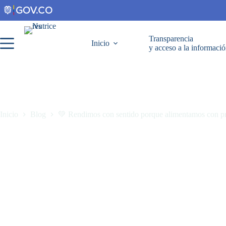
Transparencia
Inicio
y acceso a la informaci
Inicio
Blog
💚 Rendimos con sentido porque alimentamos con pr
💚 Rendimos con sentido porque alimentamos con propósito.
julio 16, 2025
Blog